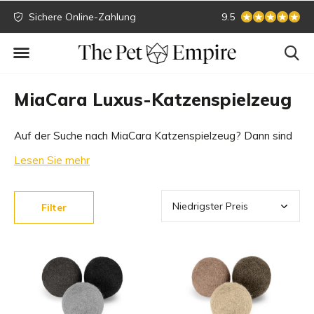
Sichere Online-Zahlung
Größte Sammlung
9.5
MiaCara Luxus-Katzenspielzeug
Auf der Suche nach MiaCara Katzenspielzeug? Dann sind
Sie bei uns richtig! In unserem exklusiven Katzengeschäft
Lesen Sie mehr
haben wir das beste Spielzeug für Katzen. Unsere
Katzenspielzeuge kommen ausschließlich von den besten
Filter
Marken.