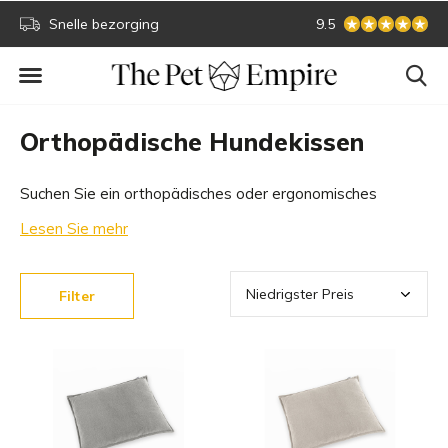
Sichere Online-Zahlung
9.5
Größte S
Orthopädische Hundekissen
Suchen Sie ein orthopädisches oder ergonomisches
Hundekissen? Ein passendes Hundekissen bietet Ihrem
Lesen Sie mehr
Hund die richtige Unterstützung. Mit unserem
umfangreichen Angebot an orthopädischen Design-
Filter
Hundekissen bieten wir für jeden etwas.