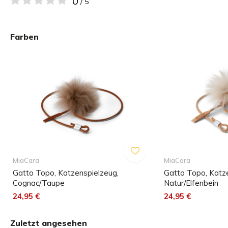
0
/ 5
Abmessungen
Das Topo Katzenspielzeug gibt es in einer Größe.
Farben
Länge ca. 20 cm
MiaCara
MiaCara
Gatto Topo, Katzenspielzeug,
Gatto Topo, Katz
Cognac/Taupe
Natur/Elfenbein
24,95 €
24,95 €
Zuletzt angesehen