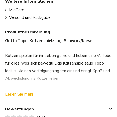
Weitere Informationen
MiaCara
Versand und Rückgabe
Produktbeschreibung
Gatto Topo, Katzenspielzeug, Schwarz/Kiesel
Katzen spielen für ihr Leben gerne und haben eine Vorliebe
für alles, was sich bewegt! Das Katzenspielzeug Topo
lädt zu kleinen Verfolgungsjagden ein und bringt Spaß und
Abwechslung ins Katzenleben.
Topo zeichnet sich besonders durch die Natürlichkeit der
Lesen Sie mehr
verwendeten Materialien, Langlebigkeit und die liebevolle
Formgebung aus und garantiert dauerhaften Spielspaß.
Bewertungen