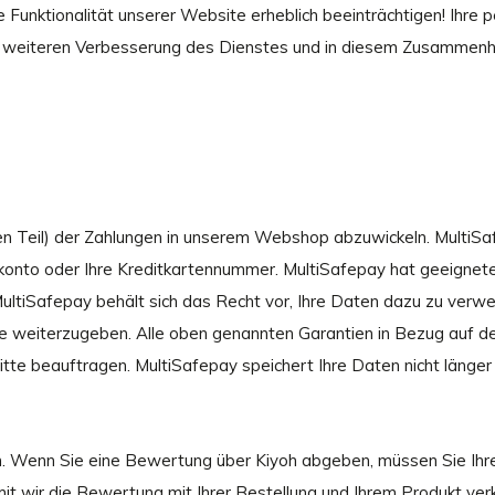
 Funktionalität unserer Website erheblich beeinträchtigen! Ihre 
ur weiteren Verbesserung des Dienstes und in diesem Zusammenh
en Teil) der Zahlungen in unserem Webshop abzuwickeln. MultiS
konto oder Ihre Kreditkartennummer. MultiSafepay hat geeigne
MultiSafepay behält sich das Recht vor, Ihre Daten dazu zu verw
eiterzugeben. Alle oben genannten Garantien in Bezug auf den 
ritte beauftragen. MultiSafepay speichert Ihre Daten nicht länger 
. Wenn Sie eine Bewertung über Kiyoh abgeben, müssen Sie Ihr
mit wir die Bewertung mit Ihrer Bestellung und Ihrem Produkt ve