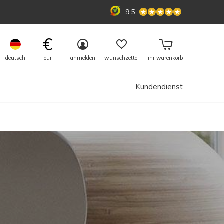
9.5
€
deutsch
eur
anmelden
wunschzettel
ihr warenkorb
Kundendienst