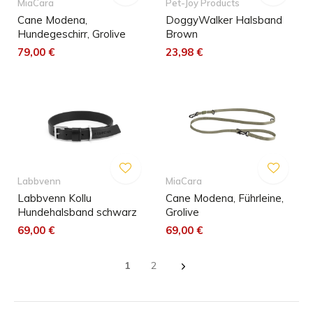
MiaCara
Pet-Joy Products
Cane Modena,
DoggyWalker Halsband
Hundegeschirr, Grolive
Brown
79,00 €
23,98 €
Labbvenn
MiaCara
Labbvenn Kollu
Cane Modena, Führleine,
Hundehalsband schwarz
Grolive
69,00 €
69,00 €
1
2