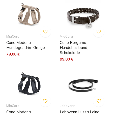
MiaCara
MiaCara
Cane Modena,
Cane Bergamo,
Hundegeschirr, Greige
Hundehalsband,
Schokolade
79,00 €
99,00 €
MiaCara
Labbvenn
Cane Modena,
Labbvenn Lussa Leine