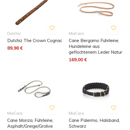
Dutchiz
MiaCara
Dutchiz The Crown Cognac
Cane Bergamo Führleine,
Hundeleine aus
89,98 €
geflochtenem Leder Natur
169,00 €
MiaCara
MiaCara
Cane Monza, Führleine,
Cane Palermo, Halsband,
Asphalt/Greige/Grolive
Schwarz