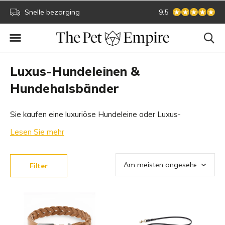
Sichere Online-Zahlung
Größte Sammlung
9.5
Luxus-Hundeleinen &
Hundehalsbänder
Sie kaufen eine luxuriöse Hundeleine oder Luxus-
Hundehalsband natürlich bei The Pet Empire. Wir haben
Lesen Sie mehr
die größte Sammlung von Hundeleinen und
Hundehalsbändern der besten Marken. Schauen Sie sich
Filter
das Assortiment von Hundeleinen und Hundehalsbändern
an.