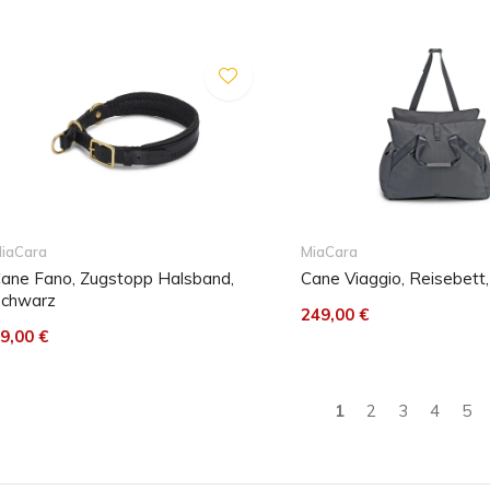
iaCara
MiaCara
ane Fano, Zugstopp Halsband,
Cane Viaggio, Reisebett,
chwarz
249,00 €
9,00 €
1
2
3
4
5