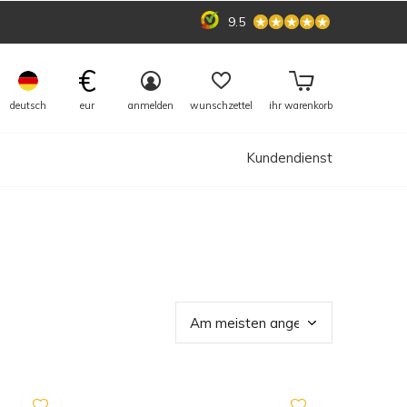
9.5
€
deutsch
eur
anmelden
wunschzettel
ihr warenkorb
Kundendienst