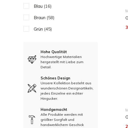
Blau
(16)
M
Braun
(58)
G
3
Grün
(45)
Gelb
(1)
Rosa
(3)
Hohe Qualität
Hochwertige Materialien
hergestellt mit Liebe zum
Silber
(3)
Detail.
Beige
(97)
Schönes Design
Unsere Kollektion besteht aus
wunderschönen Designartikeln,
jedes Einzelne ein echter
Hingucker.
Handgemacht
M
Alle Produkte werden mit
G
größter Sorgfalt und
handwerklichem Geschick
2