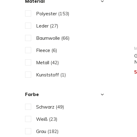
Material
Polyester
(153)
Leder
(27)
Baumwolle
(66)
M
Fleece
(6)
G
N
Metall
(42)
5
Kunststoff
(1)
Holz
(43)
Farbe
Stein
(2)
Schwarz
(49)
Wolle
(28)
Weiß
(23)
Aluminium
(30)
Grau
(182)