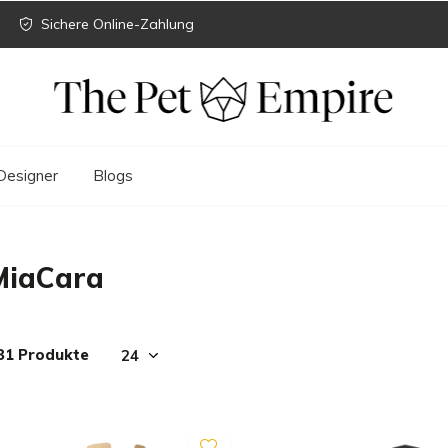
Sichere Online-Zahlung
Designer
Blogs
MiaCara
81 Produkte