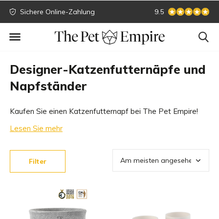
Sichere Online-Zahlung
Größte Sammlung
9.5
Designer-Katzenfutternäpfe und
Napfständer
Kaufen Sie einen Katzenfutternapf bei The Pet Empire!
Wir haben eine große Sammlung von Luxus-
Lesen Sie mehr
Katzenfutternäpfen und Design-Katzenfutternäpfen der
besten Marken. Sehen Sie sich unten unser Sortiment an.
Filter
Welcher Katzenfutternapf passt zu Ihrer Katze?