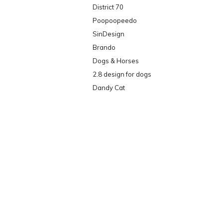
District 70
Poopoopeedo
SinDesign
Brando
Dogs & Horses
2.8 design for dogs
Dandy Cat