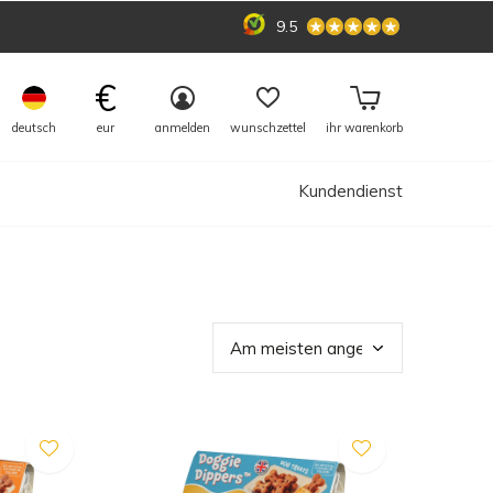
9.5
€
deutsch
eur
anmelden
wunschzettel
ihr warenkorb
Kundendienst