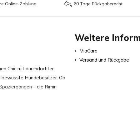
re Online-Zahlung
60 Tage Rückgaberecht
Weitere Infor
MiaCara
Versand und Rückgabe
nen Chic mit durchdachter
 stilbewusste Hundebesitzer. Ob
Spaziergängen – die Rimini
ebt sich die Leine Rimini ab.
 hochwertige Materialien und
 und Stilvereint. Eine robuste