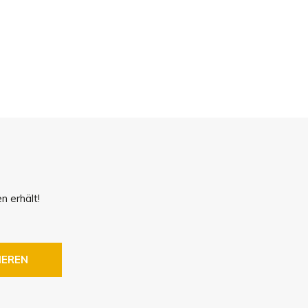
!
n erhält!
IEREN