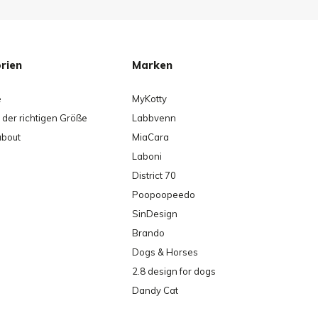
rien
Marken
e
MyKotty
der richtigen Größe
Labbvenn
about
MiaCara
Laboni
District 70
Poopoopeedo
SinDesign
Brando
Dogs & Horses
2.8 design for dogs
Dandy Cat