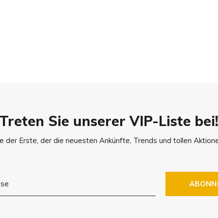
artigkeit besticht. Jede Haut
che Merkmale sind ein Zeichen
n Einfluss auf die Lebensdauer
Treten Sie unserer VIP-Liste bei
e der Erste, der die neuesten Ankünfte, Trends und tollen Aktione
meidig zu halten, empfehlen
ett der Firma Tapir. Bitte
ABONN
Herstellers.
ecken sofort mit einem
rkes Reiben, um die