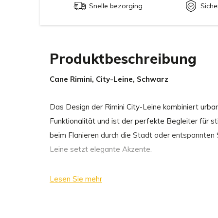
Snelle bezorging
Siche
Produktbeschreibung
Cane Rimini, City-Leine, Schwarz
Das Design der Rimini City-Leine kombiniert urba
Funktionalität und ist der perfekte Begleiter für
beim Flanieren durch die Stadt oder entspannten 
Leine setzt elegante Akzente.
Mit raffinierten Flechtdetails und klarer Ästhetik h
Lesen Sie mehr
Sorgfältig in Europa gefertigt, besticht sie durch
eine handwerkliche Verarbeitung, die Langlebigkeit