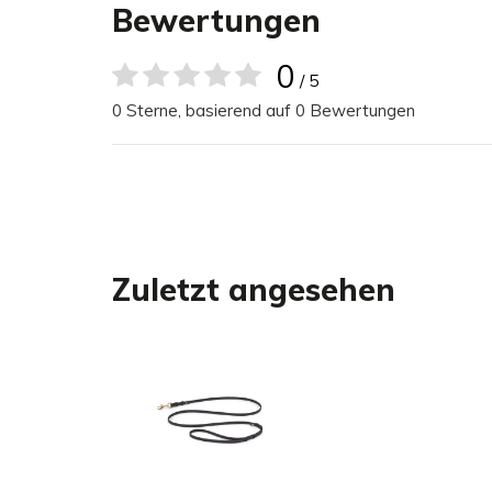
Handschlaufe sorgt für optimalen Halt und höch
Bewertungen
strapazierfähige Beschläge höchste Sicherheit ga
0
/ 5
Die schmale Variante mit 10 mm Breite wurde spe
0 Sterne, basierend auf 0 Bewertungen
10 kg entwickelt, um auch kleinen Vierbeinern den 
ermöglichen.
Für ein harmonisches, elegantes Gesamtbild kombi
dem passenden Halsband oder Geschirr unserer Le
Zuletzt angesehen
von Designerin Thea Dyring - und genieße Sie ei
Ensemble für Deinen Stadt-Spaziergang.
Größenübersicht
Die Rimini Führleine ist in zwei Breiten erhältlich
ca. 10 mm Breite