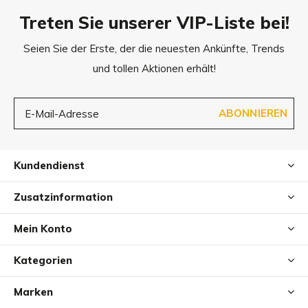
Hinweis: Durch die Schieber lässt sich das Geschirr an die
Treten Sie unserer VIP-Liste bei!
individuelle Körperform Deines Hundes noch anpassen.
Seien Sie der Erste, der die neuesten Ankünfte, Trends
und tollen Aktionen erhält!
ABONNIEREN
Kundendienst
Zusatzinformation
Mein Konto
Kategorien
Marken