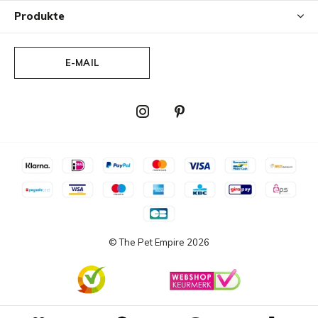
Produkte
XS: Brustumfang 43-52 cm (A), Rückensteg 14 cm (B),
E-MAIL
Bauchsteg: 20 cm (C), Breite Brust- und
Seitengurtpolsterung 4 cm (D)
S: Brustumfang 52-64 cm (A), Rückensteg 18 cm (B),
Bauchsteg 23 cm (C), Breite Brust- und
Seitengurtpolsterung 4 cm (D)
M: Brustumfang 62-74 cm (A), Rückensteg 20 cm (B),
Bauchsteg 29 cm (C), Breite Brust- und
Seitengurtpolsterung 5 cm (D)
© The Pet Empire
2026
L: Brustumfang 70-86 cm (A), Rückensteg 23 cm (B),
Bauchsteg 33 cm (C), Breite Brust- und
Seitengurtpolsterung 5 cm (D)