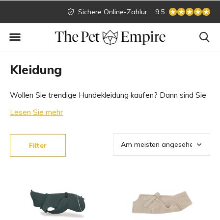
Sichere Online-Zahlung
Größte Sammlung
9.5
Kleidung
Wollen Sie trendige Hundekleidung kaufen? Dann sind Sie
in unserer Hundeboutique genau richtig! Wir haben die
Lesen Sie mehr
größte Sammlung von schöner Hundekleidung. Von
Hundebandana zum Hundepullover. Welche
Filter
Hundekleidung passt zu Ihrem Hund?