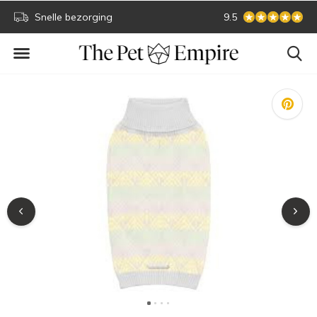
Snelle bezorging
Sichere Online-Zah
9.5