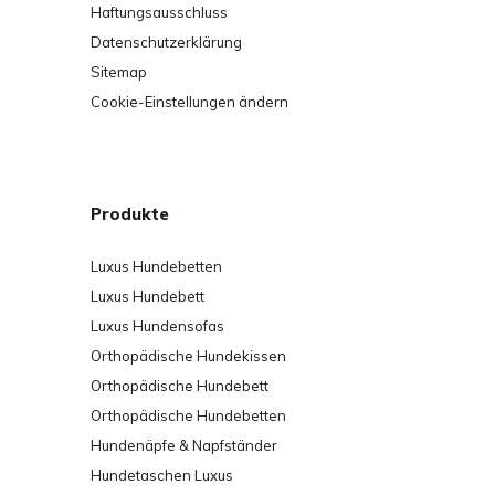
Haftungsausschluss
Datenschutzerklärung
Größetabelle
Sitemap
Cookie-Einstellungen ändern
dog-s
Small:
innere Größe: 55 x 
äußere Größe: 78 x 
Jack Russel, Maltese, Pekingese,
Produkte
Dachshund, etc.
Luxus Hundebetten
dog-m
Medium:
innere Größe: 68 
Luxus Hundebett
äußere Größe: 96 x
Luxus Hundensofas
Beagle, Collie, Cocker Spaniel, I
Orthopädische Hundekissen
Wheaten Terrier, etc.
Orthopädische Hundebett
Orthopädische Hundebetten
dog-l
Large:
innere Größe: 86 x
Hundenäpfe & Napfständer
äußere Größe: 118 x
Hundetaschen Luxus