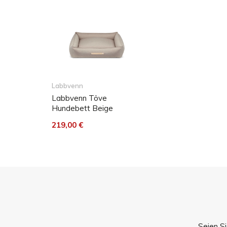
Der Bezug besteht aus weichem Material, das i
gewaschen werden kann. Bei intensiver Verwendun
werden. Dies kann nicht verhindert werden und ist 
abgedeckt. Hundehaare können mit einer Bürste e
nach außen waschen.
Labbvenn
Labbvenn Töve
Hundebett Beige
Nicht im Trockner trocknen / Nicht bleichen / büge
219,00 €
Temperaturen max. 110 ° C trocknen / Bei max. 3
Material
Matratze
100% Baumwolle
(Oeko-Tex Standard 100)
Seien Si