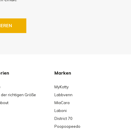
IEREN
rien
Marken
e
MyKotty
der richtigen Größe
Labbvenn
about
MiaCara
Laboni
District 70
Poopoopeedo