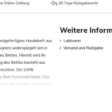
re Online-Zahlung
60 Tage Rückgaberecht
Weitere Infor
andgefertigtes Hundebett aus
Labbvenn
gners widerspiegelt sich in
Versand und Rückgabe
 Bettes. Hiermit wird Ihr
ug des Bettes besteht aus
waschbar. Die 100%
s Bett formstabil bleibt. Das
k auf die Gelenke, während Ihr
en besten Qualität Materialien
 Bett benutzen kann. Außerdem
immer eine Größe gibt, die