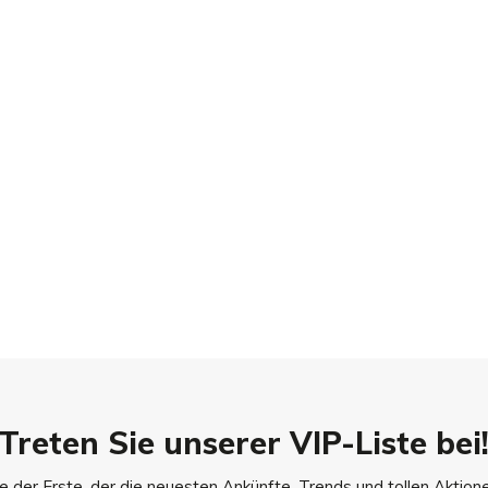
n der Waschmaschine
g kann der Stoff holprig
nicht durch die Garantie
ntfernt werden. Von innen
ln, dämpfen oder bei niedrigen
0 ° C waschen
Treten Sie unserer VIP-Liste bei
e der Erste, der die neuesten Ankünfte, Trends und tollen Aktione