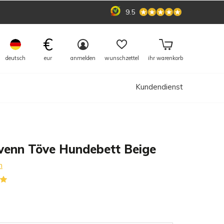
9.5
€
deutsch
eur
anmelden
wunschzettel
ihr warenkorb
Kundendienst
venn Töve Hundebett Beige
n
(1)