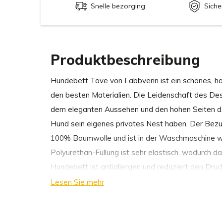
Snelle bezorging
Siche
Produktbeschreibung
Hundebett Töve von Labbvenn ist ein schönes, h
den besten Materialien. Die Leidenschaft des Desi
dem eleganten Aussehen und den hohen Seiten des
Hund sein eigenes privates Nest haben. Der Bez
100% Baumwolle und ist in der Waschmaschine 
Polyurethan-Füllung ist sehr elastisch, wodurch da
Hundebett ist antiallergen und reduziert den Druc
Hund in dem Bett liegt. Hundebett Töve ist aus d
Lesen Sie mehr
hergestellt, so dass Ihr Hund viele Jahre dieses
ist das Bett in drei Größen erhältlich, so dass es 