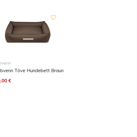
 genug, um den Kopf und die
ertige atmungsaktive
r inneren Matratze, sich an
 Hundes anzupassen. Die
vor Kälte. Lassen Sie den Korb
Form zu erhalten. Es ist auch
ine Form beizubehalten und ein
bvenn
bvenn Töve Hundebett Braun
,00 €
bügeln / Bei max. 30 ° C