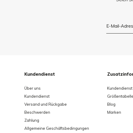
Schaumfüllung
100% Polyurethan
(Oeko-Tex Standard 100)
* Elastisch
* Druck- und Verformungsbeständigkeit
* Luftdurchlässig
* Hypoallergen
Kundendienst
Zusatzinfo
Kissenbezug
Über uns
Kundendienst
85% Polyester
Kundendienst
Größentabell
15% Baumwolle
Versand und Rückgabe
Blog
Beschwerden
Marken
Gürtel
Zahlung
100% Leder
Allgemeine Geschäftsbedingungen