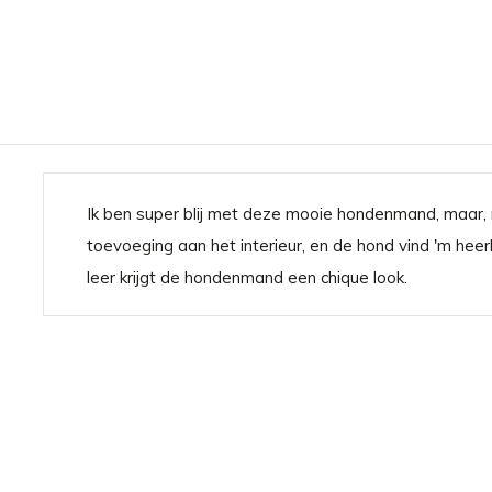
abbvenn entscheiden:
Ik ben super blij met deze mooie hondenmand, maar, n
toevoeging aan het interieur, en de hond vind 'm heerl
leer krijgt de hondenmand een chique look.