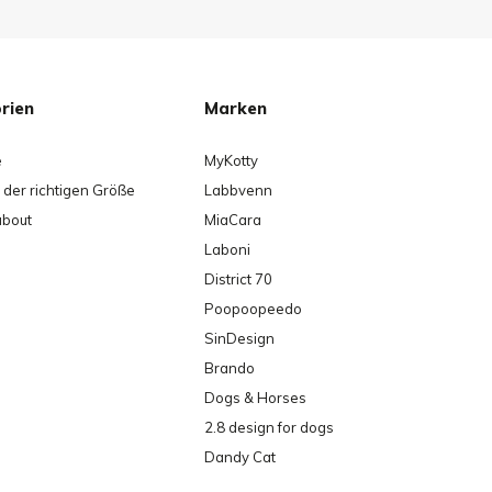
rien
Marken
e
MyKotty
der richtigen Größe
Labbvenn
about
MiaCara
Laboni
District 70
Poopoopeedo
SinDesign
Brando
Dogs & Horses
2.8 design for dogs
Dandy Cat