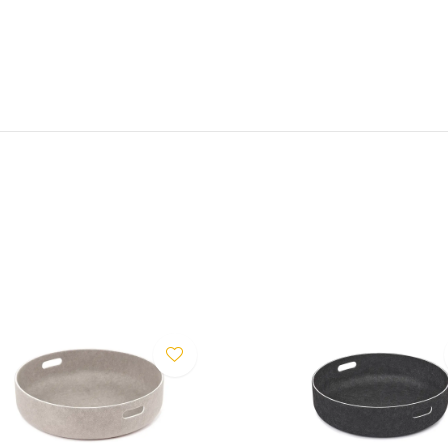
tönen, die sich in jeden
t. Die Fasern zur Herstellung
 PET-Flaschen gewonnen. Das
et sich durch eine hohe
 aus.