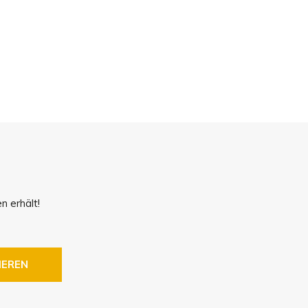
!
n erhält!
IEREN