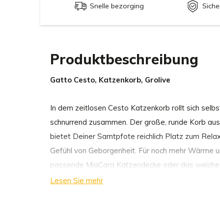
Snelle bezorging
Siche
Produktbeschreibung
Gatto Cesto, Katzenkorb, Grolive
In dem zeitlosen Cesto Katzenkorb rollt sich selb
schnurrend zusammen. Der große, runde Korb aus
bietet Deiner Samtpfote reichlich Platz zum Relaxe
Gefühl von Geborgenheit. Für noch mehr Wärme u
passende MiaCara Katzendecke oder das weiche
Lesen Sie mehr
Der multifunktionale Korb eignet sich nicht nur a
zur attraktiven Aufbewahrung von Katzenspielzeu