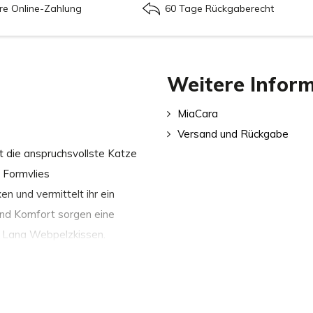
re Online-Zahlung
60 Tage Rückgaberecht
Weitere Infor
MiaCara
Versand und Rückgabe
st die anspruchsvollste Katze
 Formvlies
n und vermittelt ihr ein
nd Komfort sorgen eine
 Lana Webpelzkissen.
ls Katzenbett, sondern ebenso
gen, Textilien oder