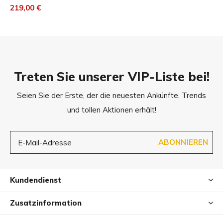
219,00 €
Verrutschen der Füllung zu verhindern.
Nicht im Trockner trocknen / Nicht bleichen / Nicht bügeln /
Treten Sie unserer VIP-Liste bei!
Bei max. 30 ° C waschen
Seien Sie der Erste, der die neuesten Ankünfte, Trends
und tollen Aktionen erhält!
Kissenbezug
Der Bezug besteht aus weichem Material, das in der
Waschmaschine gewaschen werden kann. Bei intensiver
ABONNIEREN
Verwendung kann der Stoff holprig werden. Dies kann
nicht verhindert werden und ist nicht durch die Garantie
Kundendienst
abgedeckt. Hundehaare können mit einer Bürste entfernt
werden. Von innen nach außen waschen.
Zusatzinformation