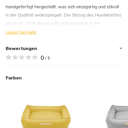
handgefertigt hergestellt, was sich einzigartig und stilvoll
in der Qualität widerspiegelt. Der Bezug des Hundebettes
Movik ist 100% Baumwolle und waschbar in der
Waschmaschine. Die Schaumstofffüllung besteht aus
Lesen Sie mehr
100% Polyurethan, was das Bett sehr elastisch, druck-
und verformungsbeständig und antiallergen macht.
Bewertungen
0
/ 5
Warum wir das Movik Hundebett von Labbvenn wählen:
Farben
Formstabil
Bequem
Stilvoll
Handgefertigt
Weich
Top-Qualität