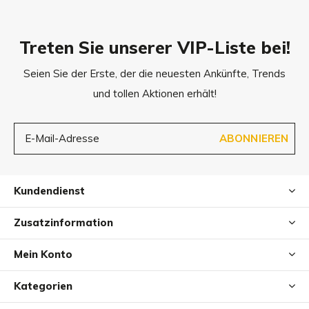
2-6kg
1/2 â€“ 1 Dippers
6-13kg
1 â€“ 2 Dippers
Treten Sie unserer VIP-Liste bei!
13-22kg
2 â€“ 3 Dippers
Seien Sie der Erste, der die neuesten Ankünfte, Trends
und tollen Aktionen erhält!
22-34+kg
3 â€“ 5 Dippers
ABONNIEREN
Kundendienst
Zusatzinformation
Mein Konto
Kategorien