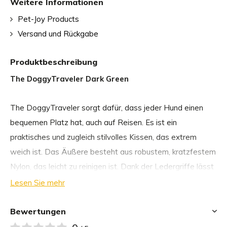
Weitere Informationen
Pet-Joy Products
Versand und Rückgabe
Produktbeschreibung
The DoggyTraveler Dark Green
The DoggyTraveler sorgt dafür, dass jeder Hund einen
bequemen Platz hat, auch auf Reisen. Es ist ein
praktisches und zugleich stilvolles Kissen, das extrem
weich ist. Das Äußere besteht aus robustem, kratzfestem
Nylon, das leicht zu reinigen ist. Dank der Ledergriffe lässt
sich The DoggyTraveler leicht transportieren.
Lesen Sie mehr
Das hochwertige, wasserabweisende Hundekissen mit
Bewertungen
Strong-Beschichtung ist so konzipiert, dass die Kissen