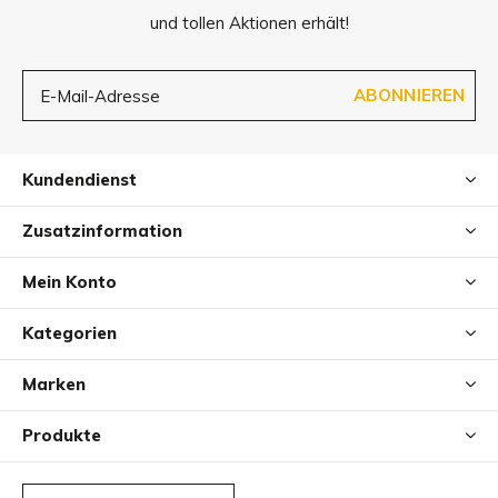
und tollen Aktionen erhält!
Polsterung der Matratze trocken und lässt die
Körperfeuchtigkeit verdunsten.
ABONNIEREN
Abmessungen
Kundendienst
90 x 60 x 3 cm
Zusatzinformation
Mein Konto
Kategorien
Marken
Produkte