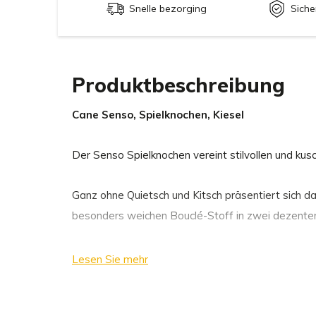
Snelle bezorging
Siche
Produktbeschreibung
Cane Senso, Spielknochen, Kiesel
Der Senso Spielknochen vereint stilvollen und kus
Ganz ohne Quietsch und Kitsch präsentiert sich d
besonders weichen Bouclé-Stoff in zwei dezente
Die Form des Hundespielzeugs animiert zum Spiel
Lesen Sie mehr
aller Größe optimal fassen.