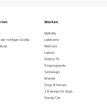
rien
Marken
e
MyKotty
der richtigen Größe
Labbvenn
about
MiaCara
Laboni
District 70
Poopoopeedo
SinDesign
Brando
Dogs & Horses
2.8 design for dogs
Dandy Cat