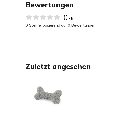
Abmessungen
Bewertungen
Den Senso Spielknochen gibt es in einer Größe.
Länge ca. 27 cm
0
/ 5
0 Sterne, basierend auf 0 Bewertungen
Pflege
Der Stoff ist leicht sauber zu halten – fast alle F
Für eine lange Lebensdauer bürste Schmutz und S
tiefer in das Gewebe eindringen kann, und beseiti
Zuletzt angesehen
Für die einfache unkomplizierte Reinigung zwisch
einfach mit einer Polsterbürste ab.
Bitte beachte, dass der Spielknochen nicht für Bei
da er durch festes Zubeißen und Ziehen beschädi