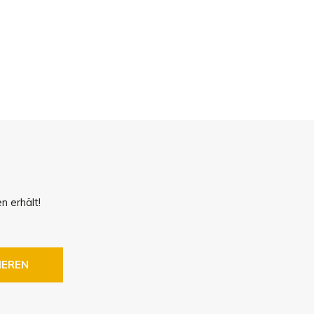
!
n erhält!
IEREN