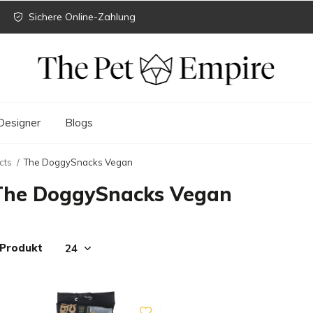
Sichere Online-Zahlung
Designer
Blogs
cts
The DoggySnacks Vegan
The DoggySnacks Vegan
 Produkt