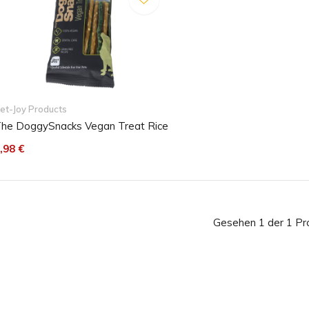
et-Joy Products
he DoggySnacks Vegan Treat Rice
,98 €
Gesehen 1 der 1 Pr