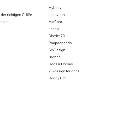
e
MyKotty
der richtigen Größe
Labbvenn
about
MiaCara
Laboni
District 70
Poopoopeedo
SinDesign
Brando
Dogs & Horses
2.8 design for dogs
Dandy Cat