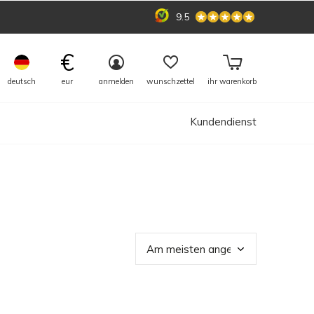
9.5
€
deutsch
eur
anmelden
wunschzettel
ihr warenkorb
Kundendienst