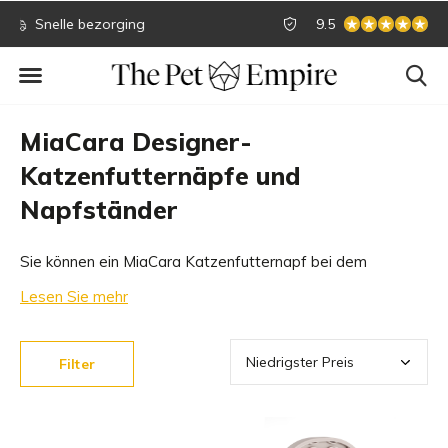
Sichere Online-Zahlung
Größte Sammlung
9.5
MiaCara Designer-
Katzenfutternäpfe und
Napfständer
Sie können ein MiaCara Katzenfutternapf bei dem
exklusiven MiaCara-Händler Nr. 1 kaufen! Wir haben die
Lesen Sie mehr
größte Auswahl an exklusiven MiaCara-Näpfen und
Designer-Näpfen. Sehen Sie sich unser Sortiment an.
Filter
Welcher Katzennapf passt zu Ihrem Interieur?