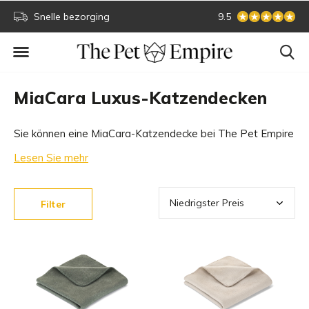
Snelle bezorging
Sichere Online-Zah
9.5
MiaCara Luxus-Katzendecken
Sie können eine MiaCara-Katzendecke bei The Pet Empire
kaufen. Wir haben eine schöne Sammlung von MiaCara-
Lesen Sie mehr
Katzendecken. Sehen Sie sich unser Angebot an. Welche
MiaCara-Katzendecke passt zu Ihrer Katze?
Filter