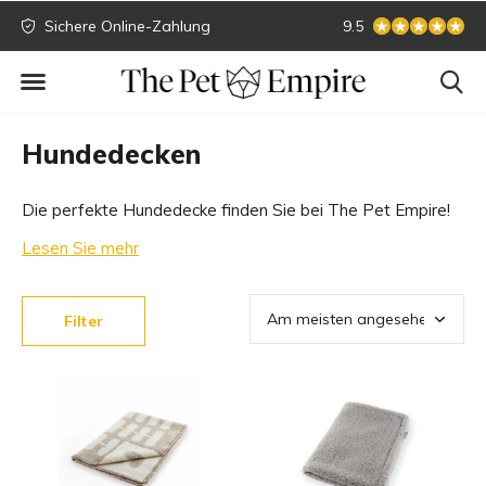
Sichere Online-Zahlung
Größte Sammlung
9.5
Hundedecken
Die perfekte Hundedecke finden Sie bei The Pet Empire!
Wir haben eine umfangreiche Sammlung von Hundedecken
Lesen Sie mehr
der schönsten Marken, so dass Sie immer genug Auswahl
haben. Bestellen Sie Ihre luxuriöse Hundedecke auf
Filter
einfache Weise online!