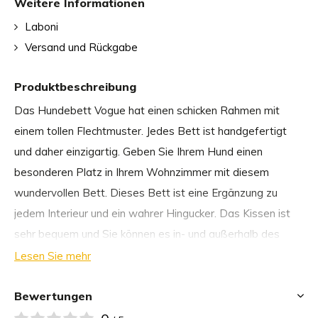
Weitere Informationen
Laboni
Versand und Rückgabe
Produktbeschreibung
Das Hundebett Vogue hat einen schicken Rahmen mit
einem tollen Flechtmuster. Jedes Bett ist handgefertigt
und daher einzigartig. Geben Sie Ihrem Hund einen
besonderen Platz in Ihrem Wohnzimmer mit diesem
wundervollen Bett. Dieses Bett ist eine Ergänzung zu
jedem Interieur und ein wahrer Hingucker. Das Kissen ist
sehr bequem und Sie können es in- und außerhalb des
Bettes verwenden. Der Kissenbezug ist schmutz- und
Lesen Sie mehr
wasserabweisend und kann in der Waschmaschine bei 30
Grad gewaschen werden. Hundebett Vogue kann leicht
Bewertungen
sauber gehalten werden, so dass Ihr Hund den perfekten