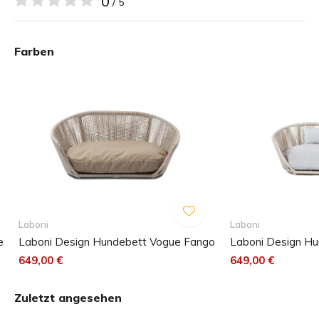
0
/ 5
Ort zum Ausruhen hat.
Farben
Warum wir ein Hundebett Vogue von Laboni Design
wählen:
Handgefertigt in Deutschland
Einzigartig und elegant
Komfortabel für Ihren Hund
Hergestellt aus recyceltem Material
Das Kissen ist schmutz- und wasserabweisend
Einfach sauber zu halten
Laboni
Laboni
e
Laboni Design Hundebett Vogue Fango
Laboni Design Hu
Farbe: Schwarze Seide
649,00 €
649,00 €
Maschinenwäsche (30 grad)
Zuletzt angesehen