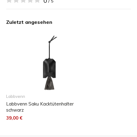
0
/ 5
pflanzliche Gerbstoffe verwendet und auf schädliche
Chemikalien verzichtet wird. Wir von Labbvenn haben uns
Zuletzt angesehen
der nachhaltigen Entwicklung und der ständigen
Verbesserung unserer Produkte verschrieben, damit Sie
mit Stil gehen und gleichzeitig die Umwelt schonen können.
Abmessungen des Produkts:
12 x 8. [cm]
Labbvenn
Labbvenn Saku Kacktütenhalter
schwarz
39,00 €