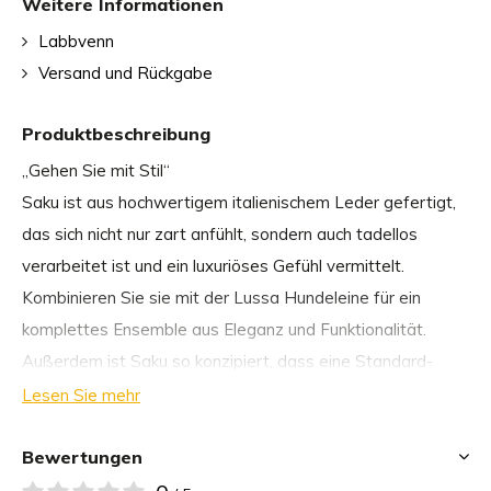
Weitere Informationen
Labbvenn
Versand und Rückgabe
Produktbeschreibung
„Gehen Sie mit Stil“
Saku ist aus hochwertigem italienischem Leder gefertigt,
das sich nicht nur zart anfühlt, sondern auch tadellos
verarbeitet ist und ein luxuriöses Gefühl vermittelt.
Kombinieren Sie sie mit der Lussa Hundeleine für ein
komplettes Ensemble aus Eleganz und Funktionalität.
Außerdem ist Saku so konzipiert, dass eine Standard-
Taschenrolle darin Platz findet, was ihn zu einem
Lesen Sie mehr
praktischen Accessoire für jeden Spaziergang macht.
Unser Engagement für Nachhaltigkeit zeigt sich im
Bewertungen
natürlichen Gerbungsprozess des Leders, bei dem