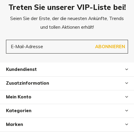
Nicht bleichen
Treten Sie unserer VIP-Liste bei!
Nicht bügeln
Seien Sie der Erste, der die neuesten Ankünfte, Trends
Feinwaschgang - maximale Wassertemperatur 30 °C oder
und tollen Aktionen erhält!
chemische Reinigung
Nach dem Waschen auf einem Gestell trocknen lassen
Um die ursprüngliche Form und Elastizität der Matratze zu
ABONNIEREN
erhalten, sollte sie regelmäßig aufgepolstert werden, um
ein Verrutschen der Füllung zu verhindern.
Kundendienst
Tierhaare können mit einer Polsterbürste entfernt werden.
Zusatzinformation
Mein Konto
Kategorien
Marken