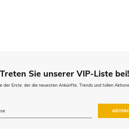
 47 cm
 60 cm
 Yorkshire, Terrier, Toy
Treten Sie unserer VIP-Liste bei
tigen? Lesen Sie
hier
alles über
e der Erste, der die neuesten Ankünfte, Trends und tollen Aktione
ABONN