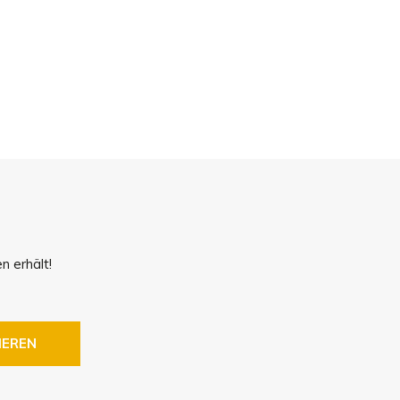
!
n erhält!
IEREN