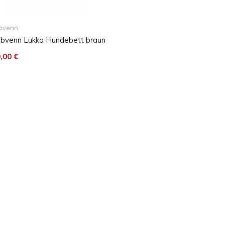
d bei intensiver Verwendung
e auch weniger sichtbar.
bvenn
bvenn Lukko Hundebett braun
,00 €
 bügeln