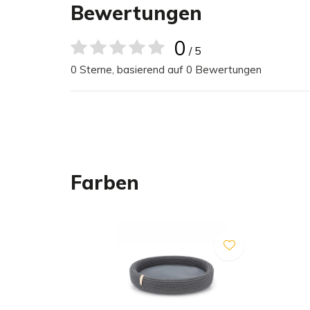
Bewertungen
Handgefertigt von echten Handwerkern.
Einzigartiges Design.
0
/ 5
Ovale Form für zusätzlichen Halt.
0 Sterne, basierend auf 0 Bewertungen
Farbe: grau.
Ausgestattet mit einem weichen Kissen.
Handwäsche.
Material & Pflege
Farben
Hundebett
Das Hundebett kann mit einer Bürste gereinigt w
entfernen. Das Kissen kann von Hand gewaschen 
zum Trocknen geeignet. Lassen Sie es an der Luft
kann Pilling oder Klumpen verursachen. Dies ist ni