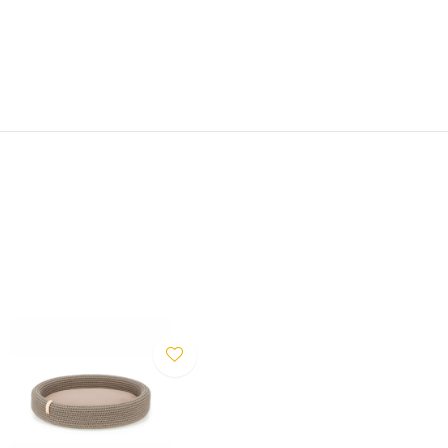
erden, um die Haare zu
werden. Das Kissen ist nicht
 trocknen. Starker Gebrauch
cht durch die Garantie