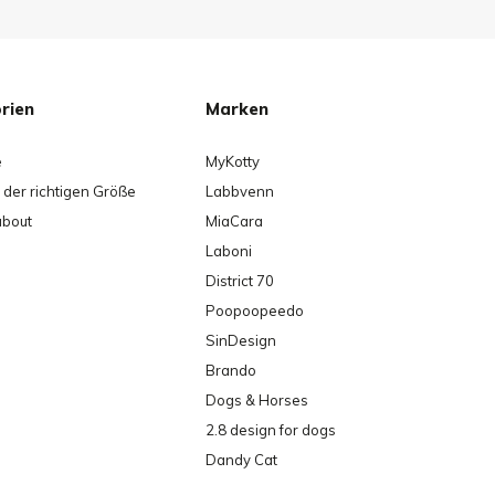
rien
Marken
e
MyKotty
der richtigen Größe
Labbvenn
about
MiaCara
Laboni
District 70
Poopoopeedo
SinDesign
Brando
Dogs & Horses
2.8 design for dogs
Dandy Cat