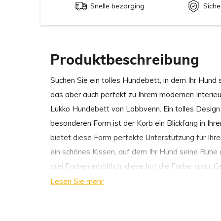
Snelle bezorging
Siche
Produktbeschreibung
Suchen Sie ein tolles Hundebett, in dem Ihr Hund
das aber auch perfekt zu Ihrem modernen Interie
Lukko Hundebett von Labbvenn. Ein tolles Design 
besonderen Form ist der Korb ein Blickfang in Ih
bietet diese Form perfekte Unterstützung für Ihre
ein schönes Kissen, auf dem Ihr Hund seine Ruhe g
drei Farben erhältlich, diese hat die Farbe: grau. 
Hundebett mit Ihrem Hund.
Lesen Sie mehr
Warum wir Lukko Hundebett von Labbvenn wähle