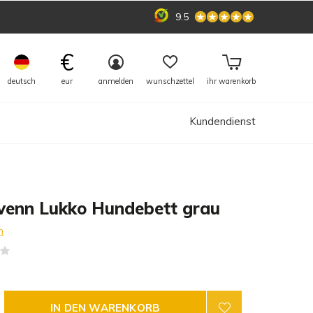
9.5
€
deutsch
eur
anmelden
wunschzettel
ihr warenkorb
Kundendienst
venn Lukko Hundebett grau
n
(0)
IN DEN WARENKORB