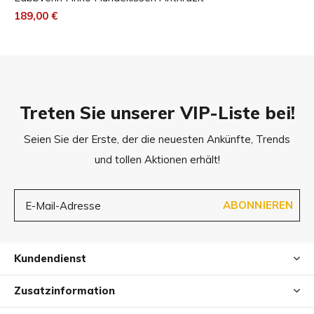
Material & Pflege
189,00 €
Pflegehinweis
Kissenbezug
Treten Sie unserer VIP-Liste bei!
Seien Sie der Erste, der die neuesten Ankünfte, Trends
und tollen Aktionen erhält!
Nicht im Wäschetrockner trocknen / Nicht bleichen / Bügeln,
dämpfen oder bei lager Hitze trocknen max temp 110 ° C /
ABONNIEREN
Schonwaschgang- Wassertemperatur max 30 ° C / Dry
cleaning
Kundendienst
Innenmatratze
Zusatzinformation