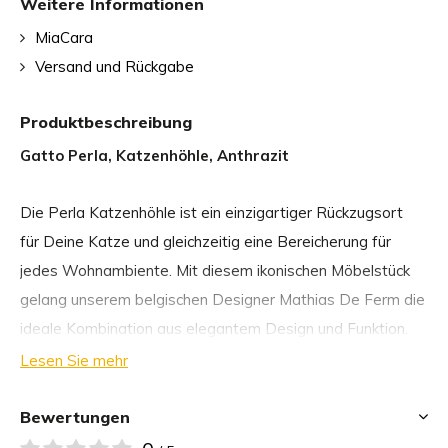
Weitere Informationen
MiaCara
Versand und Rückgabe
Produktbeschreibung
Gatto Perla, Katzenhöhle, Anthrazit
Die Perla Katzenhöhle ist ein einzigartiger Rückzugsort
für Deine Katze und gleichzeitig eine Bereicherung für
jedes Wohnambiente. Mit diesem ikonischen Möbelstück
gelang unserem belgischen Designer Mathias De Ferm die
ideale Kombination aus elegantem Design und Funktion.
Lesen Sie mehr
Die bauchige Form des handgefertigten Perla
Katzenkorbes bietet Deinem Stubentiger die nötige
Bewertungen
Geborgenheit für einen entspannten Schlaf. Das separat