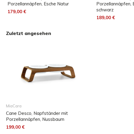
Porzellannäpfen, Esche Natur
Porzellannäpfen, E
und können auch einzeln nachgekauft werden.
schwarz
179,00 €
189,00 €
Größenübersicht
Den Desco Napfständer gibt es in zwei Größen.
Zuletzt angesehen
MiaCara
Cane Desco, Napfständer mit
Porzellannäpfen, Nussbaum
199,00 €