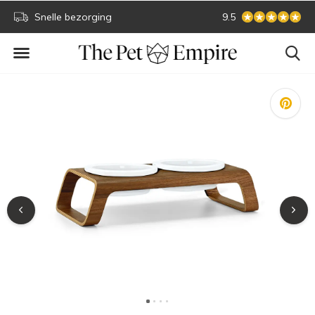
Snelle bezorging
Sichere Online-Zah
9.5