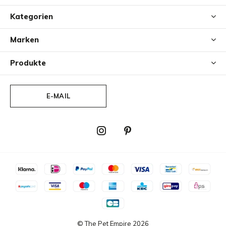
Größenübersicht
Kategorien
Die Volata Reisetasche für Hunde ist in einer Größe
erhältlich.
Marken
Produkte
E-MAIL
© The Pet Empire
2026