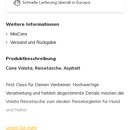
Schnelle Lieferung überall in Europa
Weitere Informationen
MiaCara
Versand und Rückgabe
Produktbeschreibung
Cane Volata, Reisetasche, Asphalt
First Class für Deinen Vierbeiner: Hochwertige
Verarbeitung und farblich abgestimmte Details machen die
Volata Reisetasche zum idealen Reisebegleiter für Hund
und Halter.
Durch Reißverschlüsse lässt sich die Hundereisetasche
Lesen Sie mehr