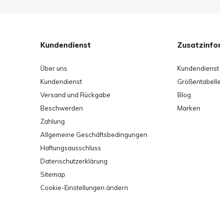
Kundendienst
Zusatzinfo
Über uns
Kundendienst
Kundendienst
Größentabell
Versand und Rückgabe
Blog
Beschwerden
Marken
Zahlung
Allgemeine Geschäftsbedingungen
Haftungsausschluss
Datenschutzerklärung
Sitemap
Cookie-Einstellungen ändern
50 x 50 x 40 cm (L x B x H)