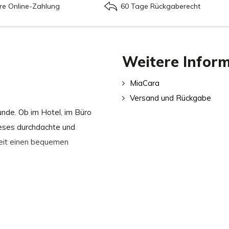
re Online-Zahlung
60 Tage Rückgaberecht
Weitere Infor
MiaCara
Versand und Rückgabe
Hunde. Ob im Hotel, im Büro
eses durchdachte und
zeit einen bequemen
em Vierbeiner überall einen
i es auf einer längeren Reise,
nem Tag im Büro. Die