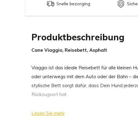
Snelle bezorging
Siche
Produktbeschreibung
Cane Viaggio, Reisebett, Asphalt
Viaggio ist das ideale Reisebett für alle kleinen 
oder unterwegs mit dem Auto oder der Bahn – di
stylische Bett sorgt dafür, dass Dein Hund jeder
Rückzugsort hat.
Mit seiner weichen Polsterung bietet Viaggio Dein
Lesen Sie mehr
gemütlichen Platz zum Ausruhen und Schlafen – se
einem aufregenden Kurz-Ausflug oder während ei