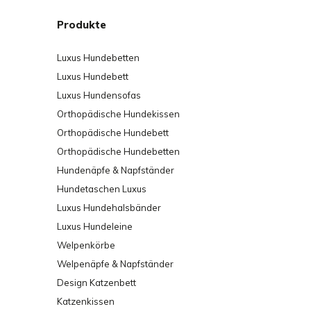
Produkte
Pflege
Flecken können durch vorsichtiges Tupfen mit ein
Luxus Hundebetten
werden. Bitte verwende keine scharfen Reinigung
Luxus Hundebett
Beschädigung zu vermeiden. Bei Bedarf lässt si
Luxus Hundensofas
Wasser per Hand reinigen. Bitte nicht in den Troc
Orthopädische Hundekissen
Orthopädische Hundebett
Orthopädische Hundebetten
Hundenäpfe & Napfständer
Hundetaschen Luxus
Luxus Hundehalsbänder
Luxus Hundeleine
Welpenkörbe
Welpenäpfe & Napfständer
Design Katzenbett
Katzenkissen