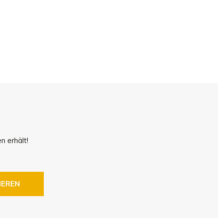
!
n erhält!
IEREN