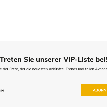
t ermöglicht die Befestigung
beutelspender Sacchetto.
olles Design – ein Must-Have
 Vierbeiner reisen und auch
Treten Sie unserer VIP-Liste bei
r.
e der Erste, der die neuesten Ankünfte, Trends und tollen Aktione
ABONN