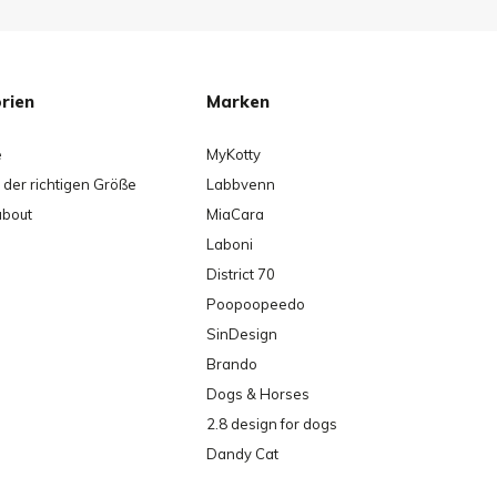
rien
Marken
e
MyKotty
der richtigen Größe
Labbvenn
about
MiaCara
Laboni
District 70
Poopoopeedo
SinDesign
Brando
Dogs & Horses
2.8 design for dogs
Dandy Cat