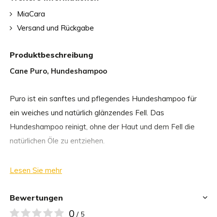
MiaCara
Versand und Rückgabe
Produktbeschreibung
Cane Puro, Hundeshampoo
Puro ist ein sanftes und pflegendes Hundeshampoo für
ein weiches und natürlich glänzendes Fell. Das
Hundeshampoo reinigt, ohne der Haut und dem Fell die
natürlichen Öle zu entziehen.
Aloe vera beugt Trockenheit und Juckreiz vor, während
Lesen Sie mehr
Jojoba-Samenöl Feuchtigkeit spendet und die Haut
beruhigt und revitalisiert. Das ätherische Öl des Lavendels
Bewertungen
ist dafür bekannt, dass es nervöse Spannungen abbaut
0
/ 5