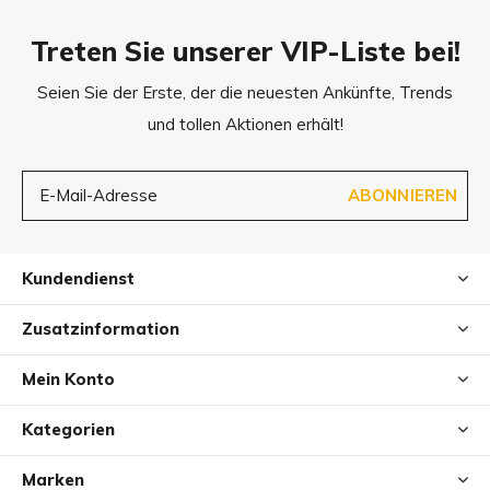
reaction.
Treten Sie unserer VIP-Liste bei!
KEINE
synthetischen Konservierungs-, Duft-, und
Seien Sie der Erste, der die neuesten Ankünfte, Trends
Farbstoffe, Petrochemikalien oder Silikone, etc.
und tollen Aktionen erhält!
NUR
natürlich gewonnene, vegane, Tierversuchsfreie
Inhaltsstoffe.
ABONNIEREN
Abmessungen
Kundendienst
Das Puro Hundeshampoo ist in einer Größe erhältlich.
250 ml Kunststoffflasche (einhändige Nutzung)
Zusatzinformation
Mein Konto
Kategorien
Marken