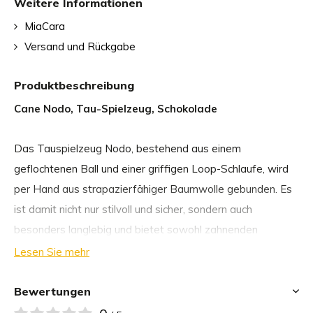
Weitere Informationen
MiaCara
Versand und Rückgabe
Produktbeschreibung
Cane Nodo, Tau-Spielzeug, Schokolade
Das Tauspielzeug Nodo, bestehend aus einem
geflochtenen Ball und einer griffigen Loop-Schlaufe, wird
per Hand aus strapazierfähiger Baumwolle gebunden. Es
ist damit nicht nur stilvoll und sicher, sondern auch
besonders langlebig und bietet sowohl zahnenden
Welpen, als auch starken Kauern ausgiebige Spielstunden.
Lesen Sie mehr
Nodo eignet sich auch ideal zum Werfen, so dass es auch
zum Apportiertraining verwendet werden kann.
Bewertungen