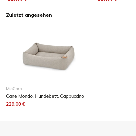
Das Mondo Box-Bett ist in fünf verschiedenen Größen
erhältlich.
Zuletzt angesehen
MiaCara
Cane Mondo, Hundebett, Cappuccino
229,00 €