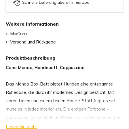
Schnelle Lieferung überall in Europa
Weitere Informationen
MiaCara
Versand und Rückgabe
Produktbeschreibung
Cane Mondo, Hundebett, Cappuccino
Das Mondo Box-Bett bietet Hunden eine entspannte
Ruheoase, die durch ihr modernes Design besticht. Mit
klaren Linien und einem feinen Bouclé-Stoff fügt es sich
mühelos in jedes Interior ein. Die erdigen Farbtöne –
Cappuccino, Schokolade und Stein – schaffen eine warme,
einladende Atmosphäre.
Lesen Sie mehr