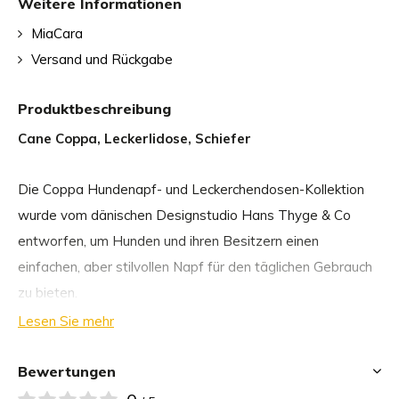
Weitere Informationen
MiaCara
Versand und Rückgabe
Produktbeschreibung
Cane Coppa, Leckerlidose, Schiefer
Die Coppa Hundenapf- und Leckerchendosen-Kollektion
wurde vom dänischen Designstudio Hans Thyge & Co
entworfen, um Hunden und ihren Besitzern einen
einfachen, aber stilvollen Napf für den täglichen Gebrauch
zu bieten.
Lesen Sie mehr
Coppa wird aus hochwertigem Porzellan mit einer
glänzenden Oberfläche hergestellt. Für ein Maximum an
Bewertungen
Funktionalität ist der Napf langlebig, lebensmittelecht und