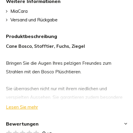
Weitere Informationen
MiaCara
Versand und Rückgabe
Produktbeschreibung
Cane Bosco, Stofftier, Fuchs, Ziegel
Bringen Sie die Augen Ihres pelzigen Freundes zum
Strahlen mit den Bosco Plüschtieren.
Sie überraschen nicht nur mit ihrem niedlichen und
verspielten Aussehen. Sie garantieren zudem besondere
Kuschelmomente dank des Feinstricks aus 100%
Lesen Sie mehr
Baumwolle und der kuschelig weichen Füllung.
Das hochwertige Hundespielzeug in vier verschiedenen
Bewertungen
Formen ist ein echter Hingucker und wird auch Ihr