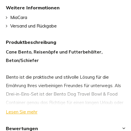
Weitere Informationen
MiaCara
Versand und Rückgabe
Produktbeschreibung
Cane Bento, Reisenäpfe und Futterbehälter,
Beton/Schiefer
Bento ist die praktische und stilvolle Lösung für die
Ernährung Ihres vierbeinigen Freundes für unterwegs. Als
Drei-in-Eins-Set ist der Bento Dog Travel Bowl & Food
Container genau das Richtige für einen langen Urlaub oder
eine kurze Reise mit Ihrem Hund.
Lesen Sie mehr
Das Bento-Set besteht aus zwei lebensmittelechten,
Bewertungen