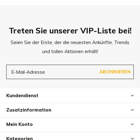
Abmessungen
Futterbehälter: 1,3l
Silikon-Schale 1: 1,3l
Silikon-Schale 2: 1,6l
Treten Sie unserer VIP-Liste bei!
Seien Sie der Erste, der die neuesten Ankünfte, Trends
ca. 19 x 10 cm (D x H)
und tollen Aktionen erhält!
ABONNIEREN
Kundendienst
Zusatzinformation
Mein Konto
Kategorien