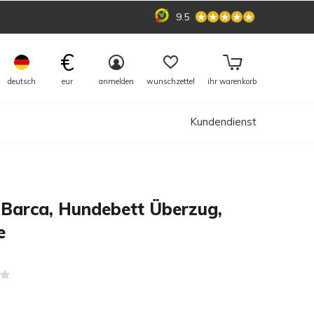
9.5
€
deutsch
eur
anmelden
wunschzettel
ihr warenkorb
Kundendienst
Barca, Hundebett Überzug,
e
(0)