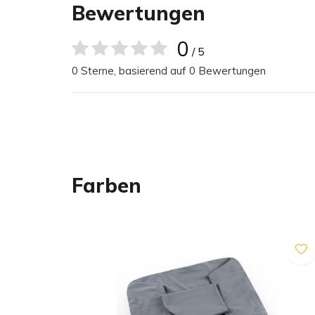
Überzug chemisch gereinigt werden. Lasse den Ü
Bewertungen
der Lufttrocknen und bügel ihn falls nötig auf links
0
/ 5
Der Stoff ist robust und strapazierfähig. Bitte be
0 Sterne, basierend auf 0 Bewertungen
intensive Nutzung die Oberfläche aufgeraut werd
Pilling (Fusselknötchen) bilden kann. Dies lässt si
stellt keinen Reklamationsgrund dar.
Für eine einfache Reinigung zwischendurch saugen
Farben
Polsterbürste Ihres Staubsaugers ab.