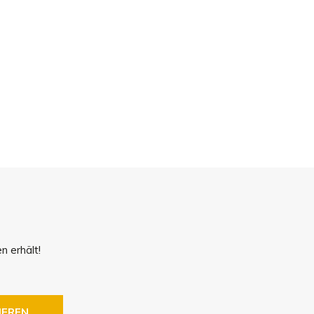
!
n erhält!
IEREN