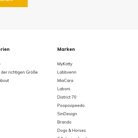
rien
Marken
e
MyKotty
der richtigen Größe
Labbvenn
about
MiaCara
Laboni
District 70
Poopoopeedo
SinDesign
Brando
Dogs & Horses