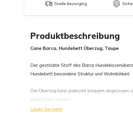
Snelle bezorging
Siche
Produktbeschreibung
Cane Barca, Hundebett Überzug, Taupe
Der gestrickte Stoff des Barca Hundekissenüberz
Hundebett besondere Struktur und Wohnlichkeit.
Der Überzug kann jederzeit bequem abgezogen un
gewaschen werden.
Lesen Sie mehr
Pflege
Der Überzug ist bei 60° C in der Maschine waschba