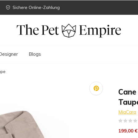
Sichere Online-Zahlung
Designer
Blogs
upe
Cane 
Taup
MiaCara
199,00 €