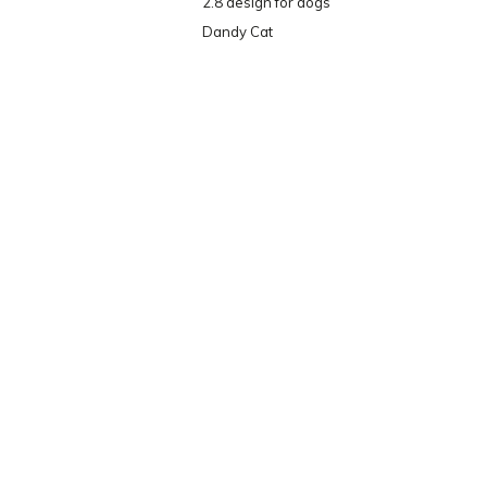
2.8 design for dogs
Dandy Cat