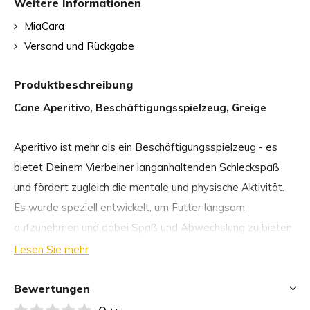
Weitere Informationen
MiaCara
Versand und Rückgabe
Produktbeschreibung
Cane Aperitivo, Beschäftigungsspielzeug, Greige
Aperitivo ist mehr als ein Beschäftigungsspielzeug - es
bietet Deinem Vierbeiner langanhaltenden Schleckspaß
und fördert zugleich die mentale und physische Aktivität.
Es wurde speziell entwickelt, um Futter langsam
aufzunehmen und dabei Spaß und Abwechslung zu bieten.
Die drei unterschiedlichen Oberflächen sorgen für immer
Lesen Sie mehr
neue Überraschungen für Deinen Hund:
Bewertungen
Tiefe Rillenstruktur:
Ideal für Trockenfutter und