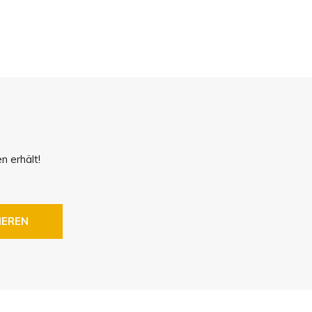
!
n erhält!
IEREN