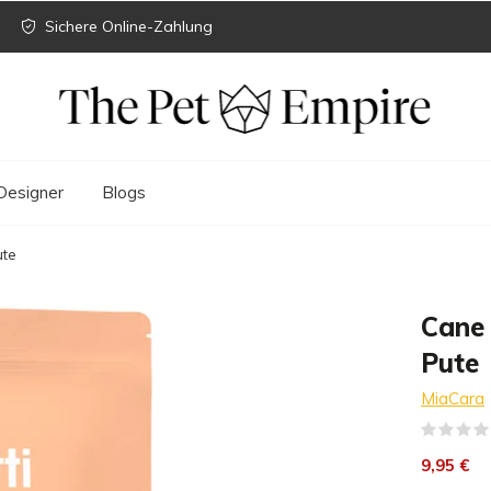
Sichere Online-Zahlung
Designer
Blogs
ute
Cane 
Pute
MiaCara
9,95 €