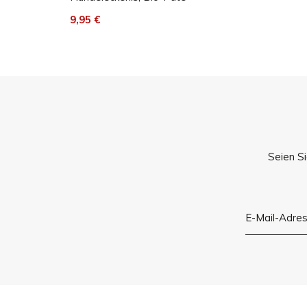
Als Leckerli zwischendurch. Hauptfuttermenge is
9,95 €
Bitte ausreichend Wasser zur Verfügung stellen.
Seien Si