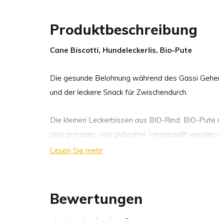
Produktbeschreibung
Cane Biscotti, Hundeleckerlis, Bio-Pute
Die gesunde Belohnung während des Gassi Gehens
und der leckere Snack für Zwischendurch.
Die kleinen Leckerbissen aus BIO-Rind, BIO-Pute 
sind getreide- und glutenfrei. Hergestellt werden d
Deutschland nach Lebensmittelstandard mit aussch
Lesen Sie mehr
Rohstoffen aus BIO-zertifizierten Betrieben und 
Für ein besonderes Aroma werden die Biscotti Le
luftgetrocknet und über Buchenholzrauch veredelt
Bewertungen
98 % Fleischanteil