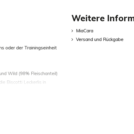
Weitere Infor
MiaCara
Versand und Rückgabe
 oder der Trainingseinheit
und Wild (98% Fleischanteil)
ie Biscotti Leckerlis in
ließlich natürlichen
ohne künstliche Zusatzstoffe.
ckerlis schonend
.