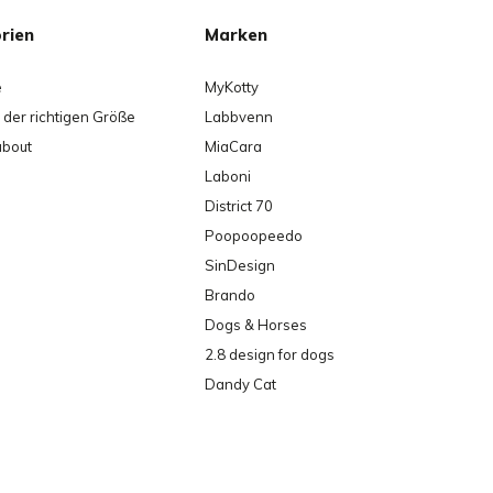
rien
Marken
e
MyKotty
der richtigen Größe
Labbvenn
about
MiaCara
Laboni
District 70
Poopoopeedo
SinDesign
Brando
Dogs & Horses
2.8 design for dogs
Dandy Cat