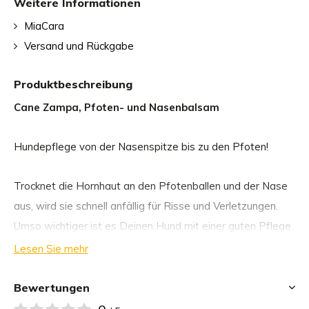
Weitere Informationen
MiaCara
Versand und Rückgabe
Produktbeschreibung
Cane Zampa, Pfoten- und Nasenbalsam
Hundepflege von der Nasenspitze bis zu den Pfoten!
Trocknet die Hornhaut an den Pfotenballen und der Nase
aus, wird sie schnell anfällig für Risse und Verletzungen.
Umso wichtiger ist es Deinen Hund mit einer guten Pflege
zu unterstützen.
Lesen Sie mehr
Zampa Pfoten- & Nasenbalsam wurde entwickelt, um
Bewertungen
trockene und juckende Pfotenballen zu schützen und einer