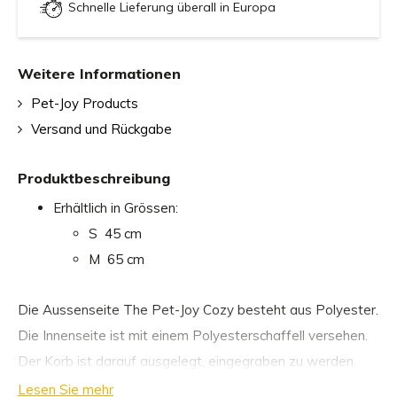
Schnelle Lieferung überall in Europa
Weitere Informationen
Pet-Joy Products
Versand und Rückgabe
Produktbeschreibung
Erhältlich in Grössen:
S 45 cm
M 65 cm
Die Aussenseite The Pet-Joy Cozy besteht aus Polyester.
Die Innenseite ist mit einem Polyesterschaffell versehen.
Der Korb ist darauf ausgelegt, eingegraben zu werden.
Dank des Gummibands kann sich das Haustier in das
Lesen Sie mehr