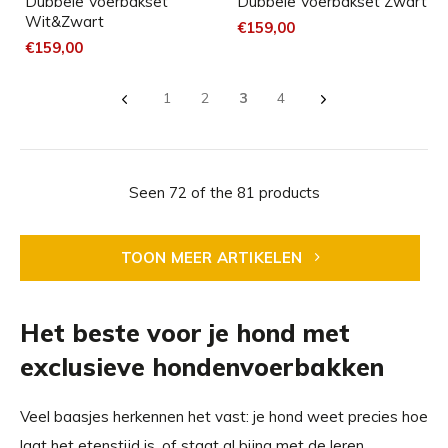
Dubbele Voerbakset
Dubbele Voerbakset Zwart
Wit&Zwart
€159,00
€159,00
1
2
3
4
Seen 72 of the 81 products
TOON MEER ARTIKELEN
Het beste voor je hond met
exclusieve hondenvoerbakken
Veel baasjes herkennen het vast: je hond weet precies hoe
laat het etenstijd is, of staat al bijna met de leren