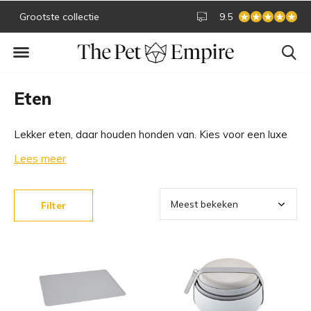
Snelle bezorging
Veilig online betale
9.5
Eten
Lekker eten, daar houden honden van. Kies voor een luxe
design hondenvoerbak waaruit je hond heerlijk eet en jij
Lees meer
geniet van een aanwinst voor je interieur. Bekijk alle eet-
en drinkbakken hieronder.
Filter