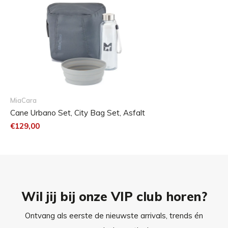
Verzorging
Was de tas indien nodig met de hand in warm water.
Gebruik geen agressieve schoonmaakmiddelen om
beschadiging te voorkomen.
De siliconen kom kan met de hand of in de vaatwasser
gereinigd worden.
MiaCara
Cane Urbano Set, City Bag Set, Asfalt
De Bottiglia waterfles kan met de hand gewassen
€129,00
worden.
Wil jij bij onze VIP club horen?
Ontvang als eerste de nieuwste arrivals, trends én