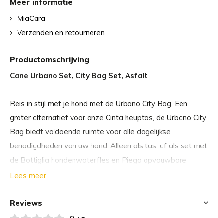
Meer informatie
MiaCara
Verzenden en retourneren
Productomschrijving
Cane Urbano Set, City Bag Set, Asfalt
Reis in stijl met je hond met de Urbano City Bag. Een
groter alternatief voor onze Cinta heuptas, de Urbano City
Bag biedt voldoende ruimte voor alle dagelijkse
benodigdheden van uw hond. Alleen als tas, of als set met
de Bottiglia hondenwaterfles en Piega opvouwbare
hondenwaterbak, de Urbano City Bag maakt elk
Lees meer
hondenavontuur eenvoudig.
Reviews
De Urbano City Bag beschikt over een wasbaar snoepvak