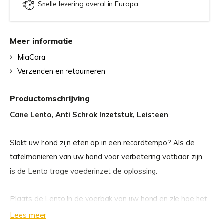
Snelle levering overal in Europa
Meer informatie
MiaCara
Verzenden en retourneren
Productomschrijving
Cane Lento, Anti Schrok Inzetstuk, Leisteen
Slokt uw hond zijn eten op in een recordtempo? Als de
tafelmanieren van uw hond voor verbetering vatbaar zijn,
is de Lento trage voederinzet de oplossing.
Plaats de Lento in de voerbak van uw hond en zie hoe het
voorkomt dat uw hond grote hoeveelheden voedsel naar
Lees meer