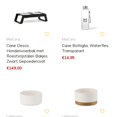
MiaCara
MiaCara
Cane Desco,
Cane Bottiglia, Waterfles,
Hondenvoerbak met
Transparant
Roestvrijstalen Bakjes,
€14,95
Zwart Gepoedercoat
€149,00
Labbvenn
Labbvenn