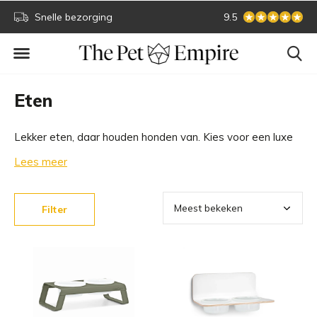
Veilig online betalen
9.5
Groots
Eten
Lekker eten, daar houden honden van. Kies voor een luxe
design hondenvoerbak waaruit je hond heerlijk eet en jij
Lees meer
geniet van een aanwinst voor je interieur. Bekijk alle eet-
en drinkbakken hieronder.
Filter