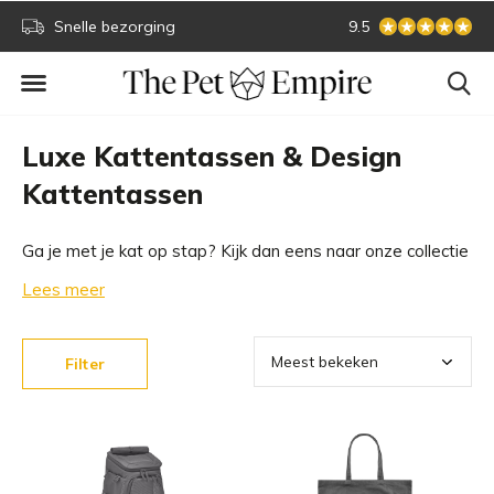
Snelle bezorging
Veilig online betale
9.5
Luxe Kattentassen & Design
Kattentassen
Ga je met je kat op stap? Kijk dan eens naar onze collectie
luxe kattentassen en design kattentassen. Uitsluitend van
Lees meer
de beste merken en van de hoogste kwaliteit. Welke
kattentas past bij jouw kat?
Filter