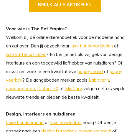
BEKIJK ALLE ARTIKELEN
Voor wie is The Pet Empire?
Welkom bij dé online dierenboetiek voor de moderne hond
en catlover! Ben jij opzoek naar
luxe hondenartikelen
of
luxe kattenartikelen
? En ben je net als wij gek van design,
interieurs en een toegewijd liefhebber van huisdieren? Of
misschien zoek je een kwalitatieve
puppy mand
of
puppy
voerbak
? De aangeboden merken zoals
Labbvenn
,
poopoopeedo
,
District 70
of
MiaCara
volgen net als wij de
nieuwste trends en bieden de beste kwaliteit!
Design, interieurs en huisdieren
Luxe hondenmand
of
luxe hondentas
nodig? Of ben je
opzoek naar een
design kattenbak
,
design krabpaal
of