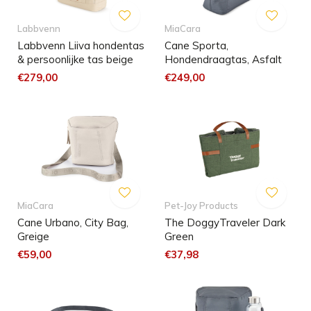
Labbvenn
MiaCara
Labbvenn Liiva hondentas
Cane Sporta,
& persoonlijke tas beige
Hondendraagtas, Asfalt
€279,00
€249,00
MiaCara
Pet-Joy Products
Cane Urbano, City Bag,
The DoggyTraveler Dark
Greige
Green
€59,00
€37,98