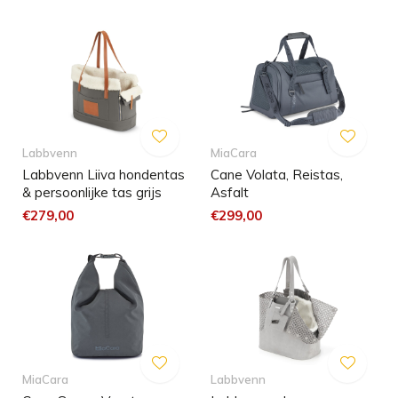
Labbvenn
MiaCara
Labbvenn Liiva hondentas
Cane Volata, Reistas,
& persoonlijke tas grijs
Asfalt
€279,00
€299,00
MiaCara
Labbvenn