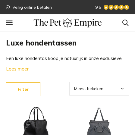
Veilig online betalen
Grootste collectie
9.5
Luxe hondentassen
Een luxe hondentas koop je natuurlijk in onze exclusieve
dierenwinkel! Wij hebben de grootste collectie luxe
Lees meer
hondentassen van de beste merken. Bekijk hieronder onze
nieuwste collectie. Met welke design hondentas steel jij
Filter
binnenkort de show?