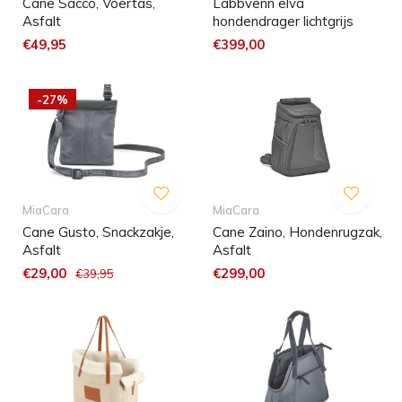
Cane Sacco, Voertas,
Labbvenn elva
Asfalt
hondendrager lichtgrijs
€49,95
€399,00
-27%
MiaCara
MiaCara
Cane Gusto, Snackzakje,
Cane Zaino, Hondenrugzak,
Asfalt
Asfalt
€29,00
€299,00
€39,95