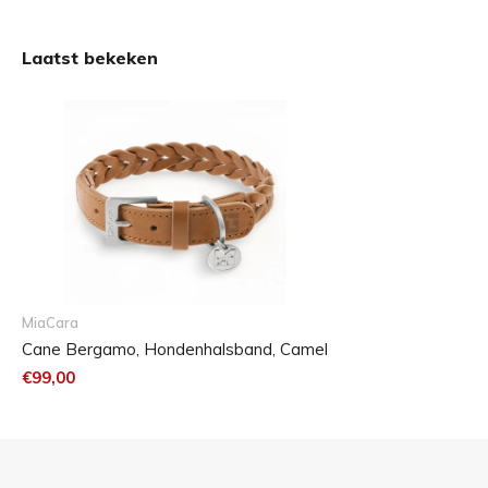
zakje met trekkoord.
Laatst bekeken
Maattabel
De Bergamo hondenhalsband is verkrijgbaar in vijf maten.
MiaCara
Cane Bergamo, Hondenhalsband, Camel
€99,00