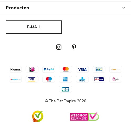
betrekking tot oppervlaktestructuur en kleur zijn normaal.
Producten
De metalen hardware die gebruikt wordt voor onze
hondenhalsbanden en leibanden is voorzien van een solide
E-MAIL
coating. Mechanische wrijving tussen de D-ring en
karabijnhaak kan na verloop van tijd resulteren in slijtage
aan het oppervlak. Dit is normaal en is geen reden tot
klacht.
Gebruik een zachte vochtige doek om vuil en vlekken te
verwijderen. Vermijd overmatig wrijven.
© The Pet Empire
2026
Om de goede staat van uw MiaCara product zo lang
mogelijk te behouden, dient u aandacht te besteden aan
de juiste verzorging. Met name hondenhalsbanden worden
extra belast door dagelijks gebruik. Houd daarom rekening