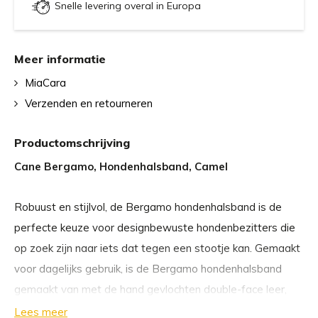
Snelle levering overal in Europa
Meer informatie
MiaCara
Verzenden en retourneren
Productomschrijving
Cane Bergamo, Hondenhalsband, Camel
Robuust en stijlvol, de Bergamo hondenhalsband is de
perfecte keuze voor designbewuste hondenbezitters die
op zoek zijn naar iets dat tegen een stootje kan. Gemaakt
voor dagelijks gebruik, is de Bergamo hondenhalsband
gemaakt van met de hand gevlochten double-face leer,
waardoor het zeer duurzaam is, terwijl het ook
Lees meer